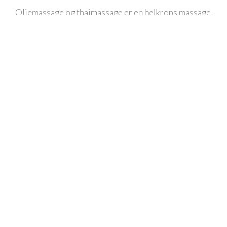
Oliemassage og thaimassage er en helkrops massage.
Kroppens muskler masseres med hænder, arme og albuer.
Thaimassage
Thaimassage 30 min
300
Thaimassage for 30 min.
Thaimassage 60 min
500
Thaimassage for 60 min.